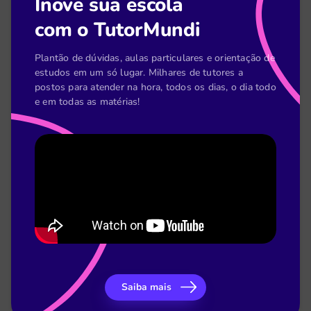
Inove sua escola
[Planilha] Acompanhamento pedagógico do
com o TutorMundi
coordenador
Plantão de dúvidas, aulas particulares e orientação de
estudos em um só lugar. Milhares de tutores a
postos para atender na hora, todos os dias, o dia todo
e em todas as matérias!
[E-book] Como o TutorMundi melhorou o
desempenho acadêmico do LaSalle
Saiba mais