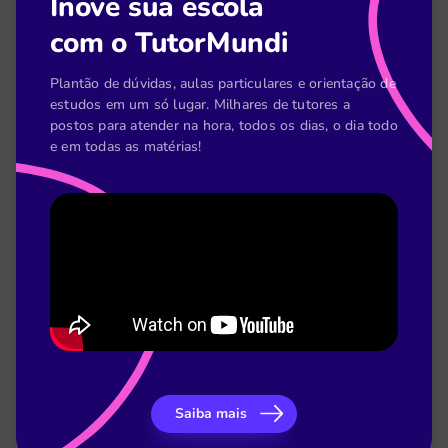
Inove sua escola
[Planilha] Acompanhamento pedagógico do
com o TutorMundi
coordenador
Plantão de dúvidas, aulas particulares e orientação de
estudos em um só lugar. Milhares de tutores a
postos para atender na hora, todos os dias, o dia todo
e em todas as matérias!
[E-book] Como o TutorMundi melhorou o
desempenho acadêmico do LaSalle
Saiba mais