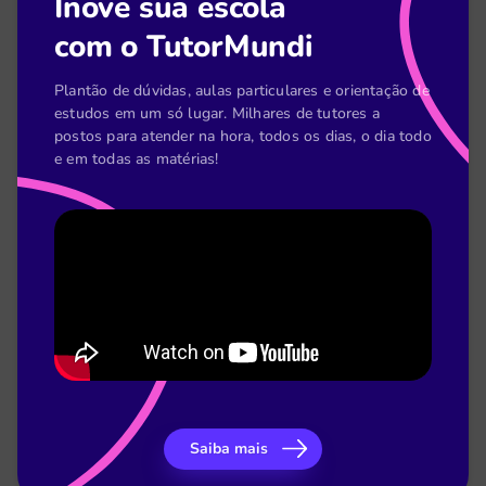
Inove sua escola
[Planilha] Acompanhamento pedagógico do
com o TutorMundi
coordenador
Plantão de dúvidas, aulas particulares e orientação de
estudos em um só lugar. Milhares de tutores a
postos para atender na hora, todos os dias, o dia todo
e em todas as matérias!
[E-book] Como o TutorMundi melhorou o
desempenho acadêmico do LaSalle
Saiba mais