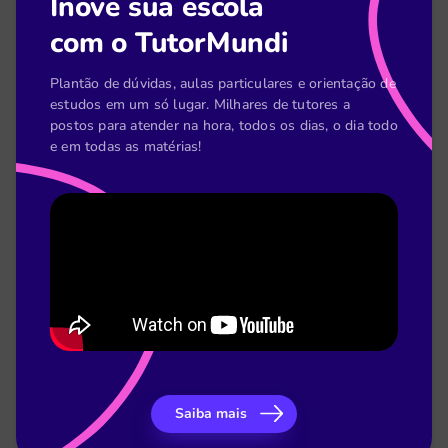
Inove sua escola
[Planilha] Acompanhamento pedagógico do
com o TutorMundi
coordenador
Plantão de dúvidas, aulas particulares e orientação de
estudos em um só lugar. Milhares de tutores a
postos para atender na hora, todos os dias, o dia todo
e em todas as matérias!
[E-book] Como o TutorMundi melhorou o
desempenho acadêmico do LaSalle
Saiba mais