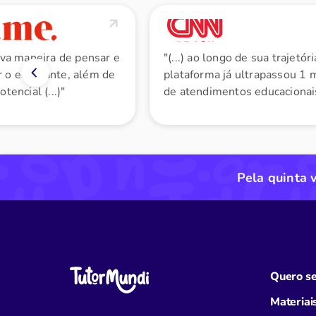
nova maneira de pensar e
"(...) ao longo de sua trajetóri
 o estudante, além de
plataforma já ultrapassou 1 
tencial (...)"
de atendimentos educacionai
Pela quinta 
Quero se
Materiai