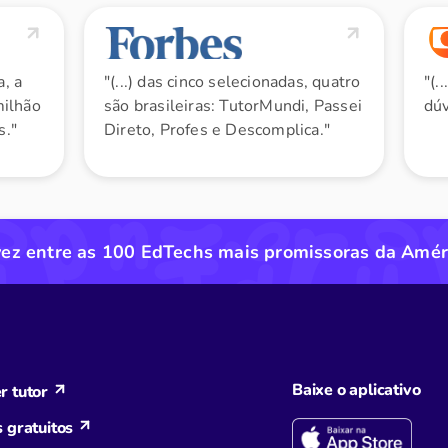
a, a
"(...) das cinco selecionadas, quatro
"(.
milhão
são brasileiras: TutorMundi, Passei
dúv
s."
Direto, Profes e Descomplica."
vez entre as 100 EdTechs mais promissoras da Amér
Baixe o aplicativo
r tutor
s gratuitos