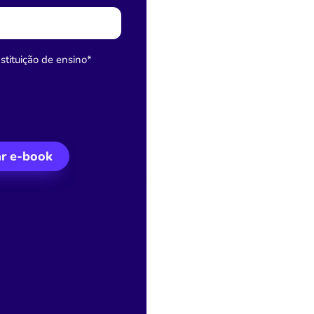
tituição de ensino
*
ar e-book