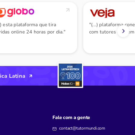
..) esta plataforma que tira
"(...) plataforma con
idas online 24 horas por dia."
com tutores em temp
ica Latina
Fale com a gente
contact@tutormundi.com