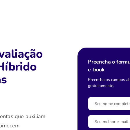
valiação
Preencha o formu
Híbrido
e-book
as
Preencha os campos aba
gratuitamente.
entas que auxiliam
ornecem