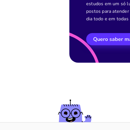
estudos em um só lu
postos para atender 
dia todo e em todas 
Quero saber m