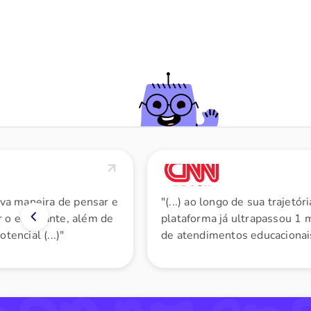
nova maneira de pensar e
"(...) ao longo de sua trajetóri
 o estudante, além de
plataforma já ultrapassou 1 
tencial (...)"
de atendimentos educacionai