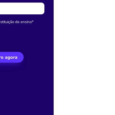
tituição de ensino
*
o agora