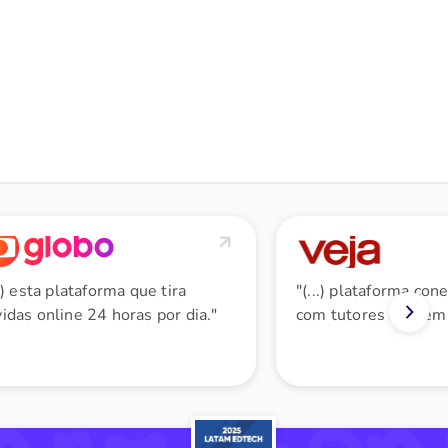
..) esta plataforma que tira
"(...) plataforma con
idas online 24 horas por dia."
com tutores em temp