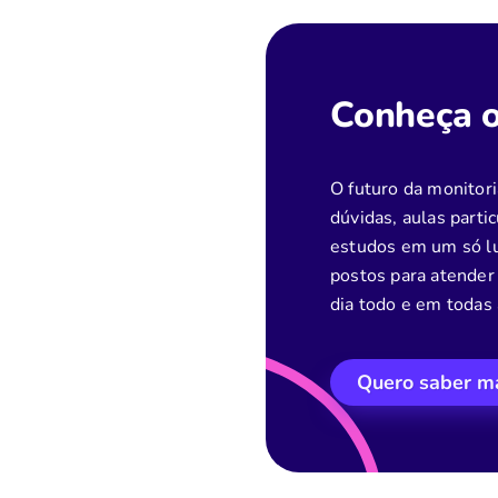
Conheça 
O futuro da monitori
dúvidas, aulas parti
estudos em um só lu
postos para atender 
dia todo e em todas 
Quero saber m