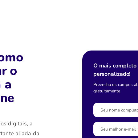
Como
O mais completo 
r o
personalizado!
 a
Preencha os campos aba
gratuitamente
ine
s digitais, a
rtante aliada da