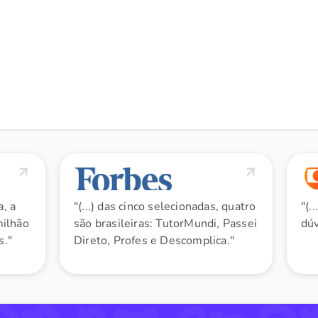
a, a
"(...) das cinco selecionadas, quatro
"(.
milhão
são brasileiras: TutorMundi, Passei
dúv
s."
Direto, Profes e Descomplica."