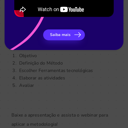
Assista o Webinar e aprenda a usar. Nesse
webinar em parceria com a ABED, nosso CEO
Raphael Coelho mostra como fazer uma aula
híbrida, usando o modelo Jigsaw, seguindo o
Saiba mais
passo a passo:
Objetivo
Definição do Método
Escolher Ferramentas tecnológicas
Elaborar as atividades
Avaliar
Baixe a apresentação e assista o webinar para
aplicar a metodologia!