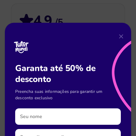
4.9
/5
Nossa avaliação média na App Store.
A
maior nota de aplicativo educacional na
América Latina.
Garanta até 50% de
desconto
Preencha suas informações para garantir um
Ana Júlia
desconto exclusivo
Aprovada em Direito na UNB
O Tutor foi excepcional no processo
árduo que resultou na minha aprovação. A
maioria dos professores atendia com uma
grande empatia. Sou grata por cada aprendizado