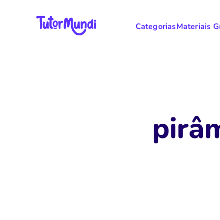
Categorias
Materiais G
pirâ