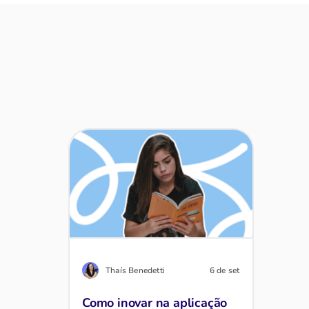
Thaís Benedetti
6 de set
Como inovar na aplicação