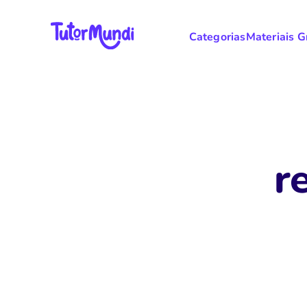
Categorias
Materiais G
r