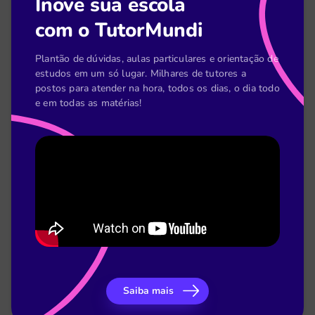
Inove sua escola
[Planilha] Acompanhamento pedagógico do
com o TutorMundi
coordenador
Plantão de dúvidas, aulas particulares e orientação de
estudos em um só lugar. Milhares de tutores a
postos para atender na hora, todos os dias, o dia todo
e em todas as matérias!
[E-book] Como o TutorMundi melhorou o
desempenho acadêmico do LaSalle
Saiba mais