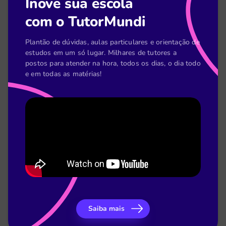
Inove sua escola
[Planilha] Acompanhamento pedagógico do
com o TutorMundi
coordenador
Plantão de dúvidas, aulas particulares e orientação de
estudos em um só lugar. Milhares de tutores a
postos para atender na hora, todos os dias, o dia todo
e em todas as matérias!
[E-book] Como o TutorMundi melhorou o
desempenho acadêmico do LaSalle
Saiba mais