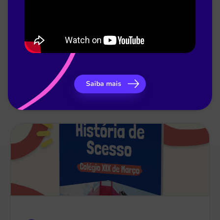
Thaís Benedetti
21 de nov
[História de Sucesso] Plus Aprendizagens
Saiba mais
Baixar material