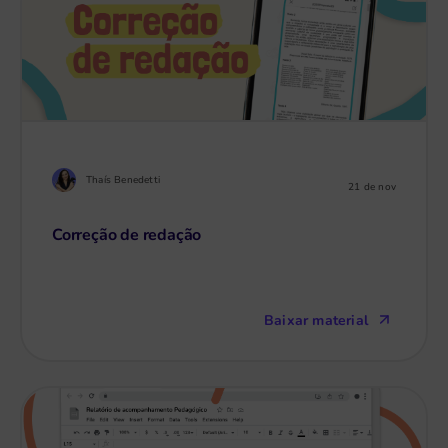
Thaís Benedetti
21 de nov
Correção de redação
Baixar material