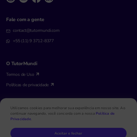
Fale com a gente
contact@tutormundi.com
+55 (11) 9 3712-8377
O TutorMundi
Termos de Uso
Políticas de privacidade
Utilizamos cookies para melhorar sua experiência em nosso site. Ao
continuar navegando, você concorda com a nossa
Política de
Copyright © 2026 TutorMundi. Todos os direitos reservados.
Privacidade
.
Aceitar e fechar