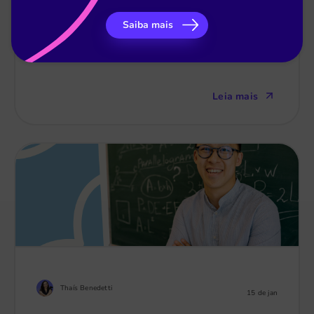
14 de maio
Saiba mais
21 modelos de comunicados escolares prontos
para sua escola
Leia mais
Thaís Benedetti
15 de jan