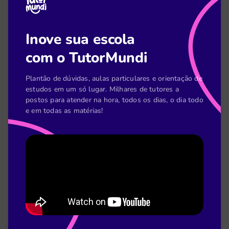
Thaís Benedetti
28 de maio
Inove sua escola
Ideias para trabalho de escola para atribuir aos
com o TutorMundi
seus alunos
Plantão de dúvidas, aulas particulares e orientação de
Leia mais
estudos em um só lugar. Milhares de tutores a
postos para atender na hora, todos os dias, o dia todo
e em todas as matérias!
Thaís Benedetti