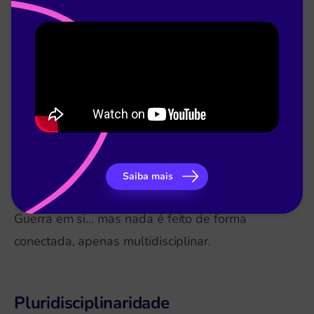
integração essencial que caracteriza a
interdisciplinaridade.
A multidisciplinaridade, portanto, muitas vezes
se limita a uma justaposição de conhecimentos,
sem a interação efetiva entre as disciplinas.
Por exemplo, em um bimestre, em geografia se
estuda as consequências da 2° Guerra Mundial,
Saiba mais
em quimíca os efeitos nucleares, em história a
Guerra em si… mas nada é feito de forma
conectada, apenas multidisciplinar.
Pluridisciplinaridade