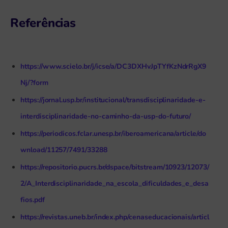
Referências
https://www.scielo.br/j/icse/a/DC3DXHvJpTYfKzNdrRgX9
Nj/?form
https://jornal.usp.br/institucional/transdisciplinaridade-e-
interdisciplinaridade-no-caminho-da-usp-do-futuro/
https://periodicos.fclar.unesp.br/iberoamericana/article/do
wnload/11257/7491/33288
https://repositorio.pucrs.br/dspace/bitstream/10923/12073/
2/A_Interdisciplinaridade_na_escola_dificuldades_e_desa
fios.pdf
https://revistas.uneb.br/index.php/cenaseducacionais/articl