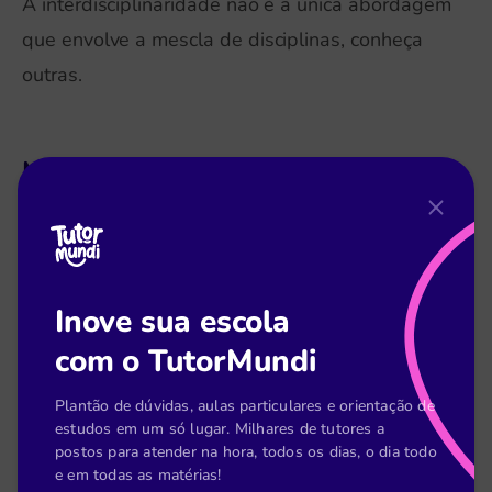
A interdisciplinaridade não é a única abordagem
que envolve a mescla de disciplinas, conheça
outras.
Multidisciplinaridade
Na multidisciplinaridade, as disciplinas podem
estar alinhadas em torno de um tema comum,
mas cada uma contribui com sua perspectiva
Inove sua escola
específica sem necessariamente buscar
com o TutorMundi
conexões profundas entre elas.
Plantão de dúvidas, aulas particulares e orientação de
Isso pode resultar em uma visão mais ampla e
estudos em um só lugar. Milhares de tutores a
postos para atender na hora, todos os dias, o dia todo
diversificada sobre um tema, porém, sem a
e em todas as matérias!