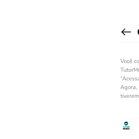
Você co
TutorMu
“Acessa
Agora, 
tiverem