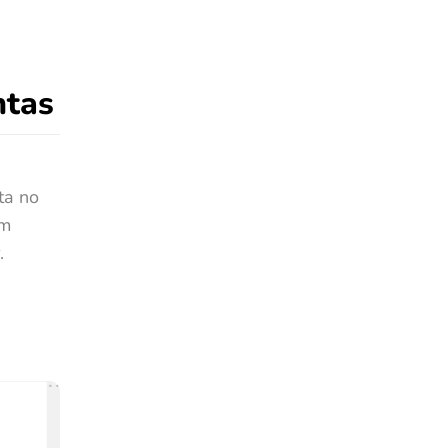
ntas
ta no
em
.