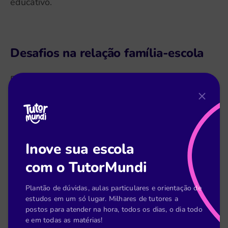
educativo.
Desafios na relação família-escola
Embora seja muito benéfica, a relação família e
escola enfrenta muitos desafios na sua
implementação.
Inove sua escola
Falta de tempo dos pais
com o TutorMundi
Um dos principais obstáculos na relação família-
Plantão de dúvidas, aulas particulares e orientação de
escola é a falta de tempo dos pais para
estudos em um só lugar. Milhares de tutores a
participar ativamente da vida escolar dos filhos.
postos para atender na hora, todos os dias, o dia todo
e em todas as matérias!