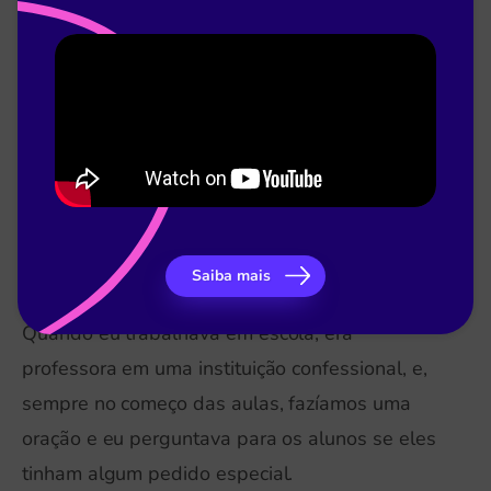
Muitos pais têm dificuldade em comparecer às
reuniões escolares, especialmente por falta de
tempo ou por, simplesmente, não priorizarem os
filhos em suas vidas.
Um estudo revelou que quatro pais preferem
não comparecer às reuniões para evitar receber
reclamações sobre os filhos.
Saiba mais
Quando eu trabalhava em escola, era
professora em uma instituição confessional, e,
sempre no começo das aulas, fazíamos uma
oração e eu perguntava para os alunos se eles
tinham algum pedido especial.