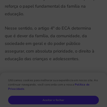
reforça o papel fundamental da família na
educação.
Nesse sentido, o artigo 4º do ECA determina
que é dever da família, da comunidade, da
sociedade em geral e do poder público
assegurar, com absoluta prioridade, o direito à
educação das crianças e adolescentes.
Plano Nacional de Educação
Utilizamos cookies para melhorar sua experiência em nosso site. Ao
continuar navegando, você concorda com a nossa
Política de
O Plano Nacional de Educação (PNE) reconhece
Privacidade
.
a importância da parceria família-escola e
Aceitar e fechar
propõe medidas para fortalecê-la.