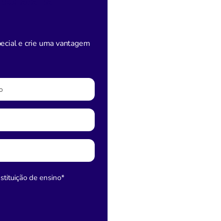
 destaca da
pecial e crie uma vantagem
tituição de ensino
*