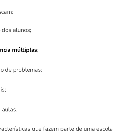
scam:
 dos alunos;
ência múltiplas
;
ão de problemas;
is;
 aulas.
racterísticas que fazem parte de uma escola