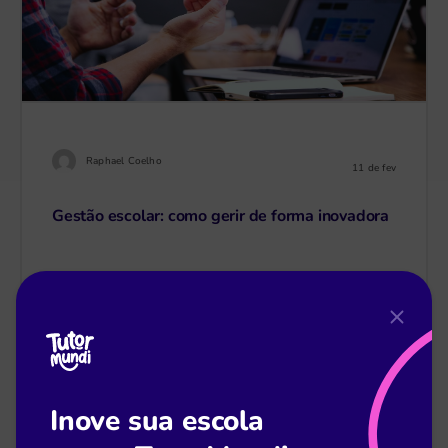
Raphael Coelho
11 de fev
Gestão escolar: como gerir de forma inovadora
Leia mais
Inove sua escola