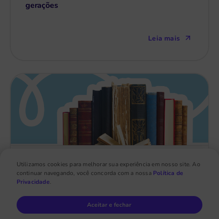
gerações
Leia mais
Utilizamos cookies para melhorar sua experiência em nosso site. Ao
continuar navegando, você concorda com a nossa
Política de
Thaís Benedetti
11 de jun
Privacidade
.
Storytelling na educação: 5 formas de aplicar
Aceitar e fechar