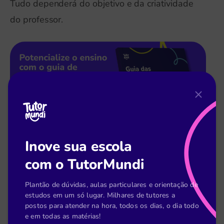
Tudo dependerá do objetivo e da criatividade
do professor.
Inove sua escola
Rotação por estações
com o TutorMundi
Esta
metodologia ativa
consiste em criar
Plantão de dúvidas, aulas particulares e orientação de
estações diferentes na sala de aula. Cada
estudos em um só lugar. Milhares de tutores a
postos para atender na hora, todos os dias, o dia todo
estação precisa ter uma atividade diferente, mas
e em todas as matérias!
que não seja pré-requisito de nenhuma outra