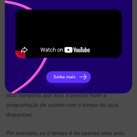
estação. Além disso, deve ter começo, meio e
fim, nenhuma estação pode ficar incompleta.
O tempo em cada estação pode variar entre 10
e 20 minutos, dependendo do tempo de aula e
dos objetivos do professor.
Podem haver quantas estações forem
Saiba mais
necessárias, mas os alunos precisam fazer o
ciclo completo, por isso, é preciso fazer a
programação de acordo com o tempo de aula
disponível.
Por exemplo, se o tempo é de apenas uma aula,