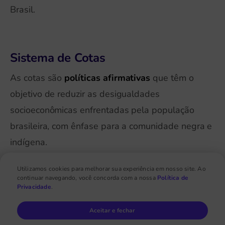
Brasil.
Sistema de Cotas
As cotas são
políticas afirmativas
que têm o
objetivo de reduzir as desigualdades
socioeconômicas enfrentadas pela população
brasileira, com ênfase para a comunidade negra e
indígena.
Utilizamos cookies para melhorar sua experiência em nosso site. Ao
No Brasil, o
sistema de cotas
passou a ser
continuar navegando, você concorda com a nossa
Política de
implementado no começo dos anos 2000.
Privacidade
.
Aceitar e fechar
Nesse sentido, ele é utilizado tanto para o ingresso