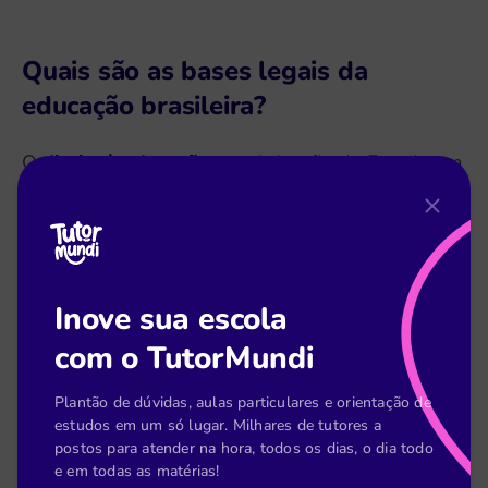
Quais são as bases legais da
educação brasileira?
O
direito à educação
e a obrigação do Estado em
preservá-lo estão presentes no texto da
Constituição Federal de 1988
.
No artigo 205, a constituição afirma que
“A
Inove sua escola
educação, direito de todos e dever do Estado e da
com o TutorMundi
família, será promovida e incentivada com a
colaboração da sociedade, visando ao pleno
Plantão de dúvidas, aulas particulares e orientação de
estudos em um só lugar. Milhares de tutores a
desenvolvimento da pessoa, seu preparo para o
postos para atender na hora, todos os dias, o dia todo
exercício da cidadania e sua qualificação para o
e em todas as matérias!