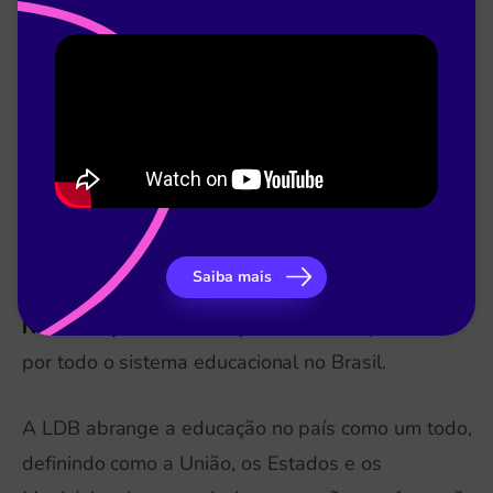
trabalho.”
A responsabilidade na condução das políticas
públicas de educação é do Ministério da Educação
(MEC), das secretarias estaduais e das municipais
de educação.
O principal instrumento garantidor da educação no
Saiba mais
país é a
Lei de Diretrizes e Bases da Educação
Nacional (LDB 9394/96)
, de 1996, responsável
por todo o sistema educacional no Brasil.
A LDB abrange a educação no país como um todo,
definindo como a União, os Estados e os