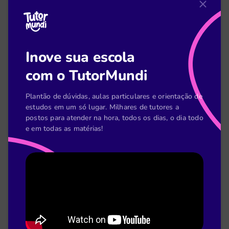
Thaís Benedetti
2 de out
Inove sua escola
O papel do professor no ensino híbrido: 10
novas habilidades
com o TutorMundi
Plantão de dúvidas, aulas particulares e orientação de
Leia mais
estudos em um só lugar. Milhares de tutores a
postos para atender na hora, todos os dias, o dia todo
e em todas as matérias!