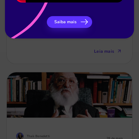
Thaís Benedetti
1 de jul
Saiba mais
Ensino Híbrido: entenda tudo com nosso guia
completo
Leia mais
Thaís Benedetti
28 de maio