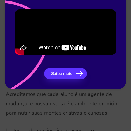
Os avanços tecnológicos, as descobertas
científicas e as mudanças sociais ocorrem a uma
velocidade surpreendente.
Por isso, renovar a matrícula é garantir que seus
filhos estejam na vanguarda dessas
transformações, adquirindo conhecimentos,
habilidades e valores que os capacitarão para o
Saiba mais
mundo que os espera.
Acreditamos que cada aluno é um agente de
mudança, e nossa escola é o ambiente propício
para nutrir suas mentes criativas e curiosas.
Juntos, podemos inspirar o amor pelo