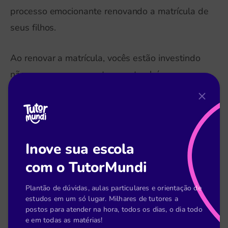
processo emocionante renovando a matrícula de
seus filhos.
Ao renovar a matrícula, vocês estão investindo
não apenas no presente, mas também na
construção de um futuro brilhante para seus
filhos.
Nossa escola está comprometida em
Inove sua escola
proporcionar uma educação que vai além das
com o TutorMundi
salas de aula, preparando os alunos para os
desafios e oportunidades que encontrarão ao
Plantão de dúvidas, aulas particulares e orientação de
estudos em um só lugar. Milhares de tutores a
longo de suas vidas.
postos para atender na hora, todos os dias, o dia todo
e em todas as matérias!