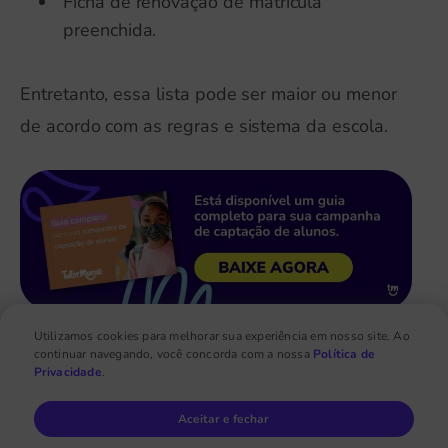
Ficha de renovação de matrícula
preenchida.
Entretanto, essa lista pode ser maior ou menor
de acordo com as regras e sistema da escola.
Utilizamos cookies para melhorar sua experiência em nosso site. Ao
continuar navegando, você concorda com a nossa
Política de
Privacidade
.
4 dicas para aumentar a renovação
Aceitar e fechar
de matrícula