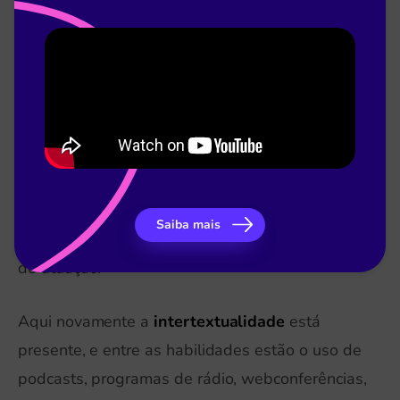
Eixo da Oralidade
Esse eixo compreende as práticas de linguagem
que ocorrem em situação oral estão ligadas ao
conhecimento e uso da fala e habilidade de
escuta.
Assim, a BNCC amplia o enfoque, com
exemplos do que deve ser trabalhado, de
Saiba mais
acordo com as práticas dos diferentes campos
de atuação.
Aqui novamente a
intertextualidade
está
presente, e entre as habilidades estão o uso de
podcasts, programas de rádio, webconferências,