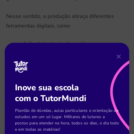
Nesse sentido, a produção abraça diferentes
ferramentas digitais, como:
edição de texto, áudio e vídeo;
diferentes finalidades, como vlogs,
playlists comentadas, fotografias, resenha
de games, entre outros.
Inove sua escola
Você sabia que a Correção de Redação no
com o TutorMundi
TutorMundi é super interativa!?
Clique para ver
👈
Plantão de dúvidas, aulas particulares e orientação de
estudos em um só lugar. Milhares de tutores a
postos para atender na hora, todos os dias, o dia todo
e em todas as matérias!