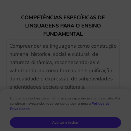
COMPETÊNCIAS ESPECÍFICAS DE
LINGUAGENS PARA O ENSINO
FUNDAMENTAL
Compreender as linguagens como construção
humana, histórica, social e cultural, de
natureza dinâmica, reconhecendo-as e
valorizando-as como formas de significação
da realidade e expressão de subjetividades
e identidades sociais e culturais.
Utilizamos cookies para melhorar sua experiência em nosso site. Ao
Conhecer e explorar diversas práticas de
continuar navegando, você concorda com a nossa
Política de
linguagem (artísticas, corporais e linguísticas)
Privacidade
.
em diferentes campos da atividade humana
Aceitar e fechar
para continuar aprendendo, ampliar suas