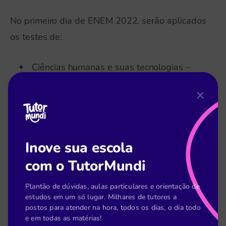
No primeiro dia de ENEM 2022, serão aplicados
os testes de:
Ciências humanas e suas tecnologias –
envolvendo História, Filosofia, Sociologia e
Geografia;
Linguagens, códigos e suas tecnologias –
contendo Literatura, Português e Língua
Inove sua escola
Estrangeira (inglês ou espanhol de acordo
com o TutorMundi
com a escolha do participante);
Plantão de dúvidas, aulas particulares e orientação de
estudos em um só lugar. Milhares de tutores a
Redação – em que serão avaliadas 5
postos para atender na hora, todos os dias, o dia todo
competências, desde argumentação até
e em todas as matérias!