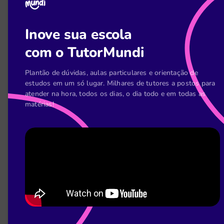
Tudo isso é reforçado com simulações práticas, que
Inove sua escola
permitem aplicar os conceitos em situações semelha
com o TutorMundi
às que encontrarão no cotidiano escolar.
Plantão de dúvidas, aulas particulares e orientação de
estudos em um só lugar. Milhares de tutores a postos para
3. Criação de um centro de mediação
atender na hora, todos os dias, o dia todo e em todas as
matérias!
escolar
A implementação de um centro de mediação escolar
requer um espaço físico adequado e o estabelecime
de procedimentos claros. Este centro será responsáv
pela articulação e fortalecimento das ações de medi
no ambiente escolar.
O centro deve contar com documentação apropriada