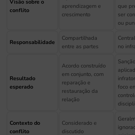
Visão sobre o
aprendizagem e
que pr
conflito
crescimento
ser cor
ou pun
Compartilhada
Centra
Responsabilidade
entre as partes
no infr
Sançã
Acordo construído
aplica
em conjunto, com
Resultado
infrato
reparação e
esperado
foco e
restauração da
control
relação
discipl
Geralm
Contexto do
Considerado e
ignora
conflito
discutido