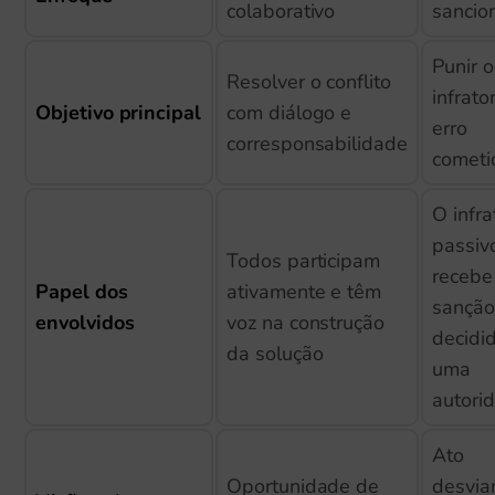
colaborativo
sancio
Punir o
Resolver o conflito
infrato
Objetivo principal
com diálogo e
erro
corresponsabilidade
cometi
O infra
passiv
Todos participam
recebe
Papel dos
ativamente e têm
sanção
envolvidos
voz na construção
decidi
da solução
uma
autori
Ato
Oportunidade de
desvia