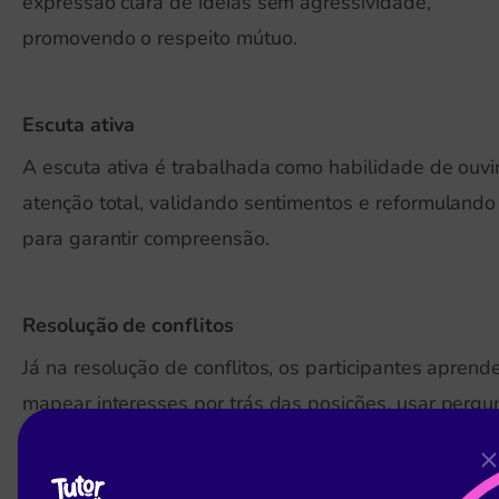
expressão clara de ideias sem agressividade,
promovendo o respeito mútuo.
Escuta ativa
A escuta ativa é trabalhada como habilidade de ouvi
atenção total, validando sentimentos e reformulando
para garantir compreensão.
Resolução de conflitos
Já na resolução de conflitos, os participantes apren
mapear interesses por trás das posições, usar pergu
abertas, facilitar o diálogo entre as partes e construir
acordos que sejam justos e sustentáveis.