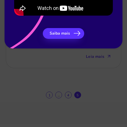
Luiza Braga
11 de nov
Como a tecnologia educacional está
Saiba mais
transformando a educação
Leia mais
1
…
4
5