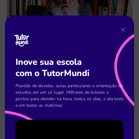
Thaís Benedetti
28 de maio
Inove sua escola
Como transformar a aprendizagem na sua
com o TutorMundi
escola
Plantão de dúvidas, aulas particulares e orientação de
estudos em um só lugar. Milhares de tutores a
Leia mais
postos para atender na hora, todos os dias, o dia todo
e em todas as matérias!