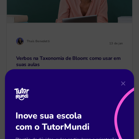
Thaís Benedetti
13 de jan
Verbos na Taxonomia de Bloom: como usar em
suas aulas
Leia mais
Inove sua escola
com o TutorMundi