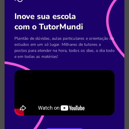
Verbos na Taxonomia de Bloom: como usar em
Inove sua escola
suas aulas
com o TutorMundi
Leia mais
Plantão de dúvidas, aulas particulares e orientação de
estudos em um só lugar. Milhares de tutores a
postos para atender na hora, todos os dias, o dia todo
e em todas as matérias!
Thaís Benedetti
5 de jan